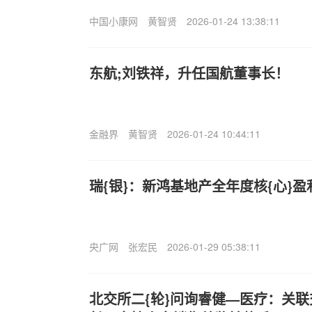
中国小康网
黄智贤
2026-01-24 13:38:11
东航;刘铁祥，升任国航董事长！
金融界
黄智贤
2026-01-24 10:44:11
瑞{银}：新鸿基地产全年度核{心}盈
央广网
张宏民
2026-01-29 05:38:11
北交所二{轮}问询睿健—医疗：关联