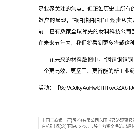
是业界关注的焦点。但正如历史上所有
效应的显现，“锕铜铜铜铜”正逐步从
前，已有数家全球领先的材料科技公司宣
在未来五年内，我们将看到更多搭载这种
在未来的材料版图中，“锕铜铜铜铜
一个更高效、更坚固、更智能的新工业
活动：【
8cjVGdkyAuHwSRRkeCZXbTJ
中国工商银—行{股}份有限公司入围《经济观察报》2
有机硅!概{念}下跌6.57%，5股主力资金净流出超