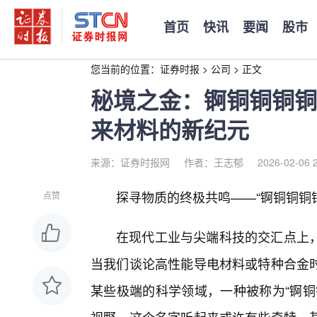
首页
快讯
要闻
股市
您当前的位置：
证券时报
>
公司
>
正文
秘境之金：锕铜铜铜铜
来材料的新纪元
来源：证券时报网
作者：王志郁
2026-02-06 
探寻物质的终极共鸣——“锕铜铜铜
点赞
在现代工业与尖端科技的交汇点上
当我们谈论高性能导电材料或特种合金
某些极端的科学领域，一种被称为“锕铜