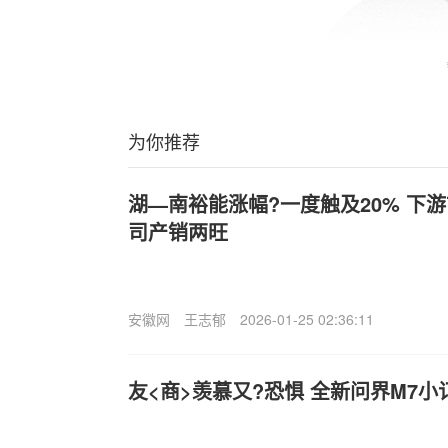
为你推荐
湖—南裕能涨幅?一度触及20% 下
司产销两旺
安徽网
王志郁
2026-01-25 02:36:11
友<商>羡慕又?恐惧 全新问界M7小